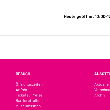
Heute geöffnet 10:00-1
BESUCH
AUSSTE
Öffnungszeiten
Aktuelle
Anfahrt
Vorscha
Tickets / Preise
Archiv
Barrierefreiheit
Museumsshop